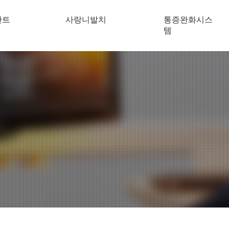
란트
사랑니발치
통증완화시스
템