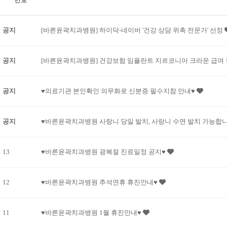
공지
[바른윤곽치과병원] 하이닥-네이버 '건강 상담 위촉 전문가' 선정
공지
[바른윤곽치과병원] 건강보험 임플란트 지르코니아 크라운 급여 
공지
♥의료기관 본인확인 의무화로 신분증 필수지참 안내♥
공지
♥바른윤곽치과병원 사랑니 당일 발치, 사랑니 수면 발치 가능합
13
♥바른윤곽치과병원 광복절 진료일정 공지♥
12
♥바른윤곽치과병원 추석연휴 휴진안내♥
11
♥바른윤곽치과병원 1월 휴진안내♥