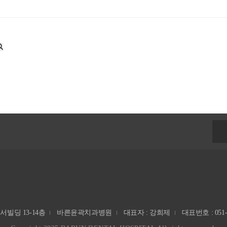
빌딩 13-14층
바른윤곽치과병원
대표자 : 강희제
대표번호 : 051-7