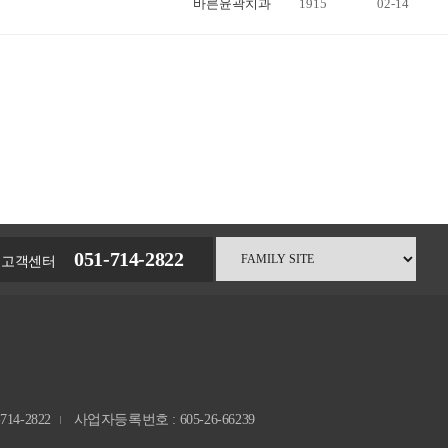
바른윤곽치과
1915
02-14
051-714-2822
고객센터
14-2822
사업자등록번호 : 605-26-66239