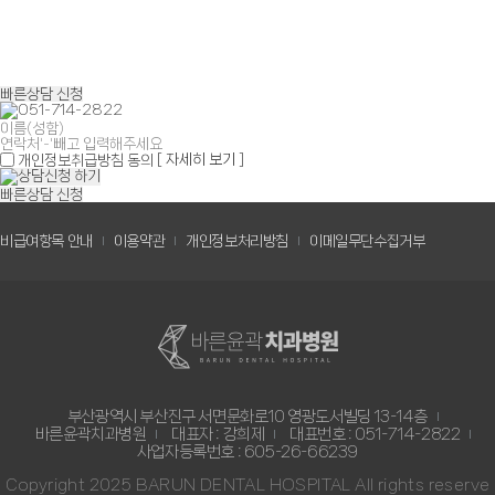
빠른상담 신청
[ 자세히 보기 ]
개인정보취급방침 동의
빠른상담 신청
비급여항목 안내
이용약관
개인정보처리방침
이메일무단수집거부
부산광역시 부산진구 서면문화로10 영광도서빌딩 13-14층
바른윤곽치과병원
대표자 : 강희제
대표번호 : 051-714-2822
사업자등록번호 : 605-26-66239
Copyright 2025 BARUN DENTAL HOSPITAL All rights reserve