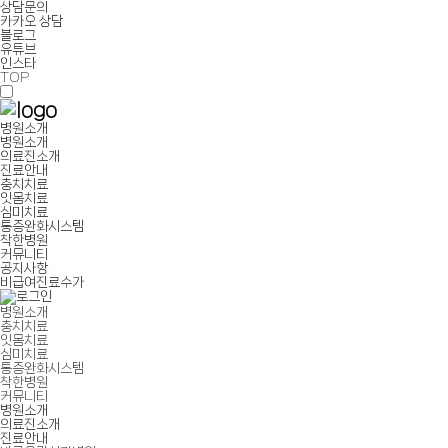
상담문의
카카오 상담
블로그
유튜브
인스타
TOP
병원소개
병원소개
의료진소개
진료안내
충치치료
잇몸치료
심미치료
통증완화시스템
착한병원
커뮤니티
공지사항
비급여진료수가
병원소개
충치치료
잇몸치료
심미치료
통증완화시스템
착한병원
커뮤니티
병원소개
의료진소개
진료안내