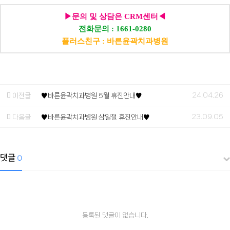
▶문의 및 상담은 CRM센터◀
전화문의 : 1661-0280
플러스친구 : 바른윤곽치과병원
24.04.26
이전글
♥바른윤곽치과병원 5월 휴진안내♥
23.09.05
다음글
♥바른윤곽치과병원 삼일절 휴진안내♥
댓글
0
등록된 댓글이 없습니다.