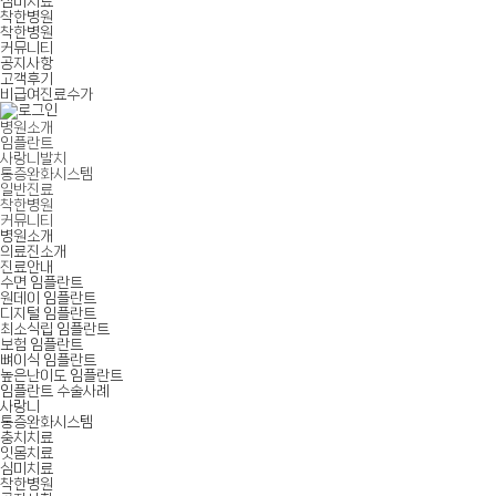
심미치료
착한병원
착한병원
커뮤니티
공지사항
고객후기
비급여진료수가
병원소개
임플란트
사랑니발치
통증완화시스템
일반진료
착한병원
커뮤니티
병원소개
의료진소개
진료안내
수면 임플란트
원데이 임플란트
디지털 임플란트
최소식립 임플란트
보험 임플란트
뼈이식 임플란트
높은난이도 임플란트
임플란트 수술사례
사랑니
통증완화시스템
충치치료
잇몸치료
심미치료
착한병원