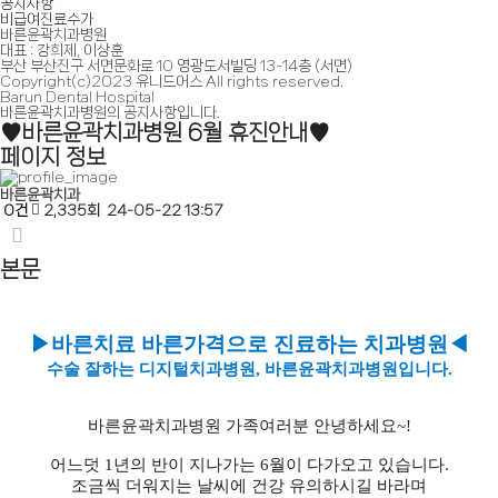
공지사항
비급여진료수가
바른윤곽치과병원
대표 : 강희제, 이상훈
부산 부산진구 서면문화로 10 영광도서빌딩 13-14층 (서면)
Copyright(c)2023 유니드어스 All rights reserved.
Barun Dental Hospital
바른윤곽치과병원의
공지사항입니다.
♥바른윤곽치과병원 6월 휴진안내♥
페이지 정보
바른윤곽치과
0건
2,335회
24-05-22 13:57
본문
▶바른치료 바른가격으로 진료하는 치과병원◀
수술 잘하는 디지털치과병원, 바른윤곽치과병원입니다.
바른윤곽치과병원 가족여러분 안녕하세요~!
어느덧 1년의 반이 지나가는 6월이 다가오고 있습니다.
조금씩 더워지는 날씨에 건강 유의하시길 바라며