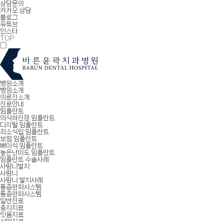
상담문의
카카오 상담
블로그
유튜브
인스타
TOP
병원소개
병원소개
의료진소개
진료안내
임플란트
의식하진정 임플란트
디지털 임플란트
최소식립 임플란트
보험 임플란트
뼈이식 임플란트
높은난이도 임플란트
임플란트 수술사례
사랑니발치
사랑니
사랑니 발치사례
통증완화시스템
통증완화시스템
일반진료
충치치료
잇몸치료