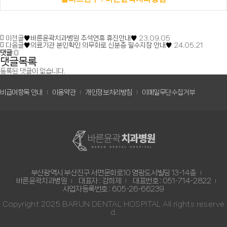
이전글
♥바른윤곽치과병원 추석연휴 휴진안내♥
23.09.05
다음글
♥의료기관 본인확인 의무화로 신분증 필수지참 안내♥
24.05.21
댓글
0
댓글목록
등록된 댓글이 없습니다.
비급여항목 안내
이용약관
개인정보처리방침
이메일무단수집거부
부산광역시 부산진구 서면문화로10 영광도서빌딩 13-14층
바른윤곽치과병원
대표자 : 강희제
대표번호 : 051-714-2822
사업자등록번호 : 605-26-66239
Copyright 2025 BARUN DENTAL HOSPITAL All rights reserve
d.