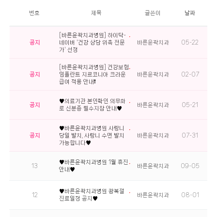
번호
제목
글쓴이
날짜
[바른윤곽치과병원] 하이닥-
공지
네이버 '건강 상담 위촉 전문
바른윤곽치과
05-22
가' 선정
[바른윤곽치과병원] 건강보험
공지
임플란트 지르코니아 크라운
바른윤곽치과
02-07
급여 적용 안내❗
♥의료기관 본인확인 의무화
공지
바른윤곽치과
05-21
로 신분증 필수지참 안내♥
♥바른윤곽치과병원 사랑니
공지
당일 발치, 사랑니 수면 발치
바른윤곽치과
07-31
가능합니다♥
♥바른윤곽치과병원 1월 휴진
13
바른윤곽치과
09-05
안내♥
♥바른윤곽치과병원 광복절
12
바른윤곽치과
08-01
진료일정 공지♥