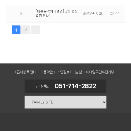
[바른윤곽치과병원] 3월 휴진
3
바른윤곽치과
02-14
일정 안내❗
2
1
비급여항목 안내
이용약관
개인정보처리방침
이메일무단수집거부
051-714-2822
고객센터