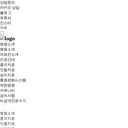
상담문의
카카오 상담
블로그
유튜브
인스타
TOP
병원소개
병원소개
의료진소개
진료안내
충치치료
잇몸치료
심미치료
통증완화시스템
착한병원
커뮤니티
공지사항
비급여진료수가
병원소개
충치치료
잇몸치료