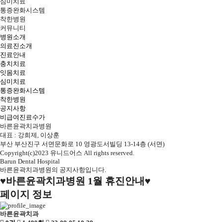
심미치료
통증완화시스템
착한병원
커뮤니티
병원소개
의료진소개
진료안내
충치치료
잇몸치료
심미치료
통증완화시스템
착한병원
공지사항
비급여진료수가
바른윤곽치과병원
대표 : 강희제, 이상훈
부산 부산진구 서면문화로 10 영광도서빌딩 13-14층 (서면)
Copyright(c)2023 유니드어스 All rights reserved.
Barun Dental Hospital
바른윤곽치과병원의
공지사항입니다.
♥바른윤곽치과병원 1월 휴진안내♥
페이지 정보
바른윤곽치과