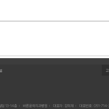
고
부
바른윤곽치과병원
 13-14층
바른윤곽치과병원
대표자 : 강희제
대표번호 : 051-714-