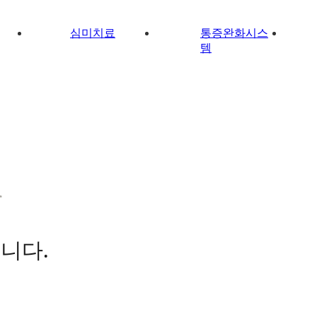
심미치료
통증완화시스
템
l
니다.