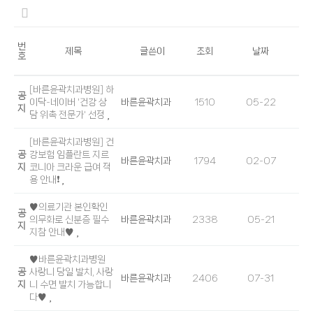
번
제목
글쓴이
조회
날짜
호
[바른윤곽치과병원] 하
공
이닥-네이버 '건강 상
바른윤곽치과
1510
05-22
지
담 위촉 전문가' 선정
[바른윤곽치과병원] 건
공
강보험 임플란트 지르
바른윤곽치과
1794
02-07
지
코니아 크라운 급여 적
용 안내❗
♥의료기관 본인확인
공
의무화로 신분증 필수
바른윤곽치과
2338
05-21
지
지참 안내♥
♥바른윤곽치과병원
공
사랑니 당일 발치, 사랑
바른윤곽치과
2406
07-31
지
니 수면 발치 가능합니
다♥