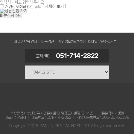
[ 자세히 보기 ]
개인정보취급방침 동의
빠른상담 신청
비급여항목 안내
이용약관
개인정보처리방침
이메일무단수집거부
051-714-2822
고객센터
부산광역시 부산진구 서면문화로10 영광도서빌딩 13-14층
바른윤곽치과병원
대표자 : 강희제
대표번호 : 051-714-2822
사업자등록번호 : 605-26-66239
Copyright 2025 BARUN DENTAL HOSPITAL All rights reserved.