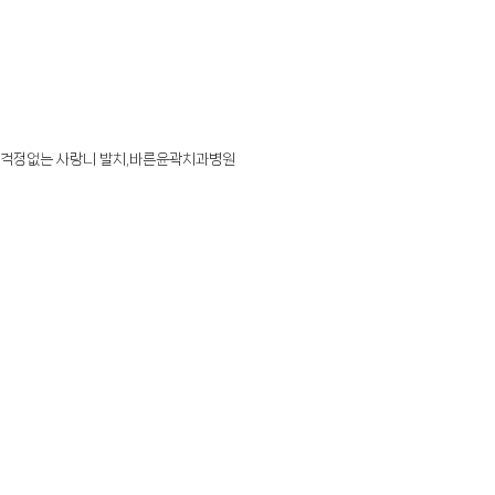
걱정없는 사랑니 발치,바른윤곽치과병원