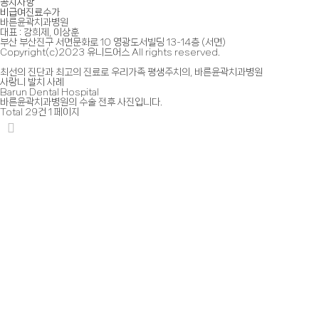
공지사항
비급여진료수가
바른윤곽치과병원
대표 : 강희제, 이상훈
부산 부산진구 서면문화로 10 영광도서빌딩 13-14층 (서면)
Copyright(c)2023 유니드어스 All rights reserved.
최선의 진단과 최고의 진료로
우리가족 평생주치의, 바른윤곽치과병원
사랑니 발치 사례
Barun Dental Hospital
바른윤곽치과병원의
수술 전후 사진입니다.
Total 29건
1 페이지