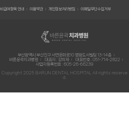
비급여항목 안내
이용약관
개인정보처리방침
이메일무단수집거부
부산광역시 부산진구 서면문화로10 영광도서빌딩 13-14층
바른윤곽치과병원
대표자 : 강희제
대표번호 : 051-714-2822
사업자등록번호 : 605-26-66239
Copyright 2025 BARUN DENTAL HOSPITAL All rights reserve
d.