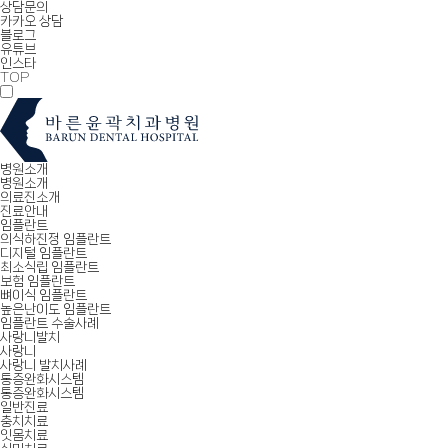
상담문의
카카오 상담
블로그
유튜브
인스타
TOP
병원소개
병원소개
의료진소개
진료안내
임플란트
의식하진정 임플란트
디지털 임플란트
최소식립 임플란트
보험 임플란트
뼈이식 임플란트
높은난이도 임플란트
임플란트 수술사례
사랑니발치
사랑니
사랑니 발치사례
통증완화시스템
통증완화시스템
일반진료
충치치료
잇몸치료