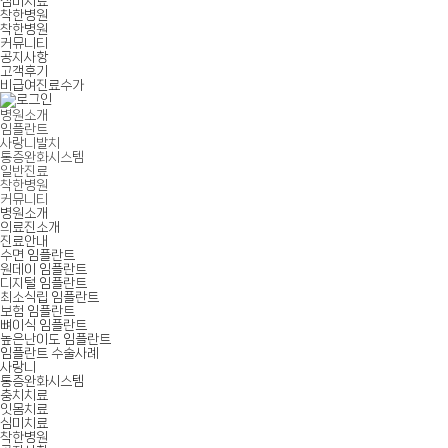
심미치료
착한병원
착한병원
커뮤니티
공지사항
고객후기
비급여진료수가
병원소개
임플란트
사랑니발치
통증완화시스템
일반진료
착한병원
커뮤니티
병원소개
의료진소개
진료안내
수면 임플란트
원데이 임플란트
디지털 임플란트
최소식립 임플란트
보험 임플란트
뼈이식 임플란트
높은난이도 임플란트
임플란트 수술사례
사랑니
통증완화시스템
충치치료
잇몸치료
심미치료
착한병원