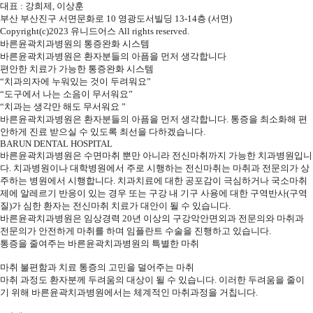
대표 : 강희제, 이상훈
부산 부산진구 서면문화로 10 영광도서빌딩 13-14층 (서면)
Copyright(c)2023 유니드어스 All rights reserved.
바른윤곽치과병원의 통증완화 시스템
바른윤곽치과병원은 환자분들의 아픔을 먼저 생각합니다
편안한 치료가 가능한 통증완화 시스템
“치과의자에 누워있는 것이 두려워요”
“도구에서 나는 소음이 무서워요”
“치과는 생각만 해도 무서워요 ”
바른윤곽치과병원은
환자분들의 아픔을 먼저 생각합니다.
통증을 최소화해 편
안하게 진료 받으실 수 있도록 최선을 다하겠습니다.
BARUN DENTAL HOSPITAL
바른윤곽치과병원은 수면마취 뿐만 아니라 전신마취까지 가능한 치과병원입니
다.
치과병원이나 대학병원에서 주로 시행하는 전신마취는 마취과 전문의가 상
주하는 병원에서 시행합니다.
치과치료에 대한 공포감이 극심하거나 국소마취
제에 알레르기 반응이 있는 경우
또는 구강 내 기구 사용에 대한 구역반사(구역
질)가 심한 환자는 전신마취 치료가 대안이 될 수 있습니다.
바른윤곽치과병원은
임상경력 20년 이상의 구강악안면외과 전문의
와
마취과
전문의
가
안전하게 마취
를 하며 임플란트 수술을 진행하고 있습니다.
통증을 줄여주는
바른윤곽치과병원의 특별한 마취
마취 불편함과 치료 통증의 고민을 덜어주는 마취
마취 과정도 환자분께 두려움의 대상이 될 수 있습니다.
이러한 두려움을 줄이
기 위해 바른윤곽치과병원에서는 체계적인 마취과정을 거칩니다.