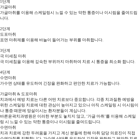
1단계
가글마취
가글마취를 이용해 스케일링시 느낄 수 있는
약한 통증이나 이시림을 줄여드립
니다.
2단계
도포마취
표면 마취제를 이용해
바늘이 들어가는 부위를 마취합니다.
3단계
극 미세침 마취
극 미세침을 이용해 깊숙한 부위까지 마취하여
치료 시 통증을 최소화 합니다.
4단계
수면마취
가수면 상태를 유도하여
긴장을 완화하고 편안한 치료가 가능합니다.
가글마취 & 도포마취
치과에서 예방 치료는 다른 어떤 치료보다 중요합니다.
각종 치과질환 예방을
위한 스케일링 치료에 대한 관심이 높아지고 있으나
아직 스케일링 시 이시림이
나 통증 때문에 망설이시는 환자분들이 계십니다.
바른윤곽치과병원은 이러한 부분도 놓치지 않고,
‘가글 마취’를 이용해 스케일
링 시 느낄 수 있는 약한 통증이나 이시림을 줄여드립니다.
수면마취
치과 치료에 강한 두려움을 가지고 계신 분들에 한해
마취 담당 의료진이 직접
수면마취를 진행합니다.
가수면 상태를 유도하여 긴장을 완화하고 편안한 치료