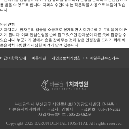
를
받을 수 있도록 합니다.
치과의 수면마취는 적은약물 사용으로 부담이 적습
니다.
안심인형
치과치료시 환자분의 얼굴을 소공포로 덮게되면
시야가 가려져 두려움이 더 커
지게 됩니다.
이때 안심인형을 손에 잡고 있으면 환자분이 다른 곳에 집중할 수
있습니다.
누군가가 옆에서 손을 잡아주는 것과 같은 안정감을 드리기 위해
바
른윤곽치과병원의 세심한 배려가 담겨 있습니다.
비급여항목 안내
이용약관
개인정보처리방침
이메일무단수집거부
부산광역시 부산진구 서면문화로10 영광도서빌딩 13-14층
바른윤곽치과병원
대표자 : 강희제
대표번호 : 051-714-2822
사업자등록번호 : 605-26-66239
Copyright 2025 BARUN DENTAL HOSPITAL All rights reserved.