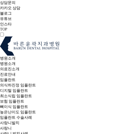
상담문의
카카오 상담
블로그
유튜브
인스타
TOP
병원소개
병원소개
의료진소개
진료안내
임플란트
의식하진정 임플란트
디지털 임플란트
최소식립 임플란트
보험 임플란트
뼈이식 임플란트
높은난이도 임플란트
임플란트 수술사례
사랑니발치
사랑니
사랑니 발치사례