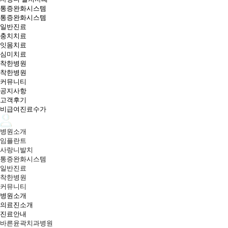
통증완화시스템
통증완화시스템
일반진료
충치치료
잇몸치료
심미치료
착한병원
착한병원
커뮤니티
공지사항
고객후기
비급여진료수가
병원소개
임플란트
사랑니발치
통증완화시스템
일반진료
착한병원
커뮤니티
병원소개
의료진소개
진료안내
바른윤곽치과병원