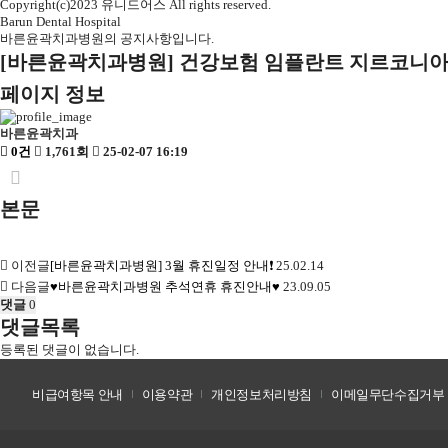
Copyright(c)2023 유니드어스 All rights reserved.
Barun Dental Hospital
바른윤곽치과병원의
공지사항입니다.
[바른윤곽치과병원] 건강보험 임플란트 지르코니아 
페이지 정보
바른윤곽치과
0건
1,761회
25-02-07 16:19
본문
이전글
[바른윤곽치과병원] 3월 휴진일정 안내❗
25.02.14
다음글
♥바른윤곽치과병원 추석연휴 휴진안내♥
23.09.05
댓글
0
댓글목록
등록된 댓글이 없습니다.
비급여항목 안내
이용약관
개인정보처리방침
이메일무단수집거부