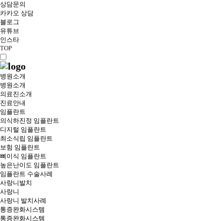
상담문의
카카오 상담
블로그
유튜브
인스타
TOP
병원소개
병원소개
의료진소개
진료안내
임플란트
의식하진정 임플란트
디지털 임플란트
최소식립 임플란트
보험 임플란트
뼈이식 임플란트
높은난이도 임플란트
임플란트 수술사례
사랑니발치
사랑니
사랑니 발치사례
통증완화시스템
통증완화시스템