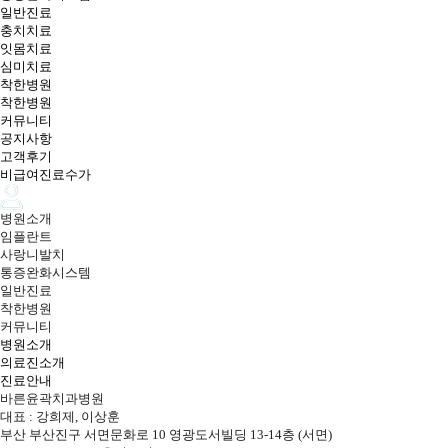
일반진료
충치치료
잇몸치료
심미치료
착한병원
착한병원
커뮤니티
공지사항
고객후기
비급여진료수가
병원소개
임플란트
사랑니발치
통증완화시스템
일반진료
착한병원
커뮤니티
병원소개
의료진소개
진료안내
바른윤곽치과병원
대표 : 강희제, 이상훈
부산 부산진구 서면문화로 10 영광도서빌딩 13-14층 (서면)