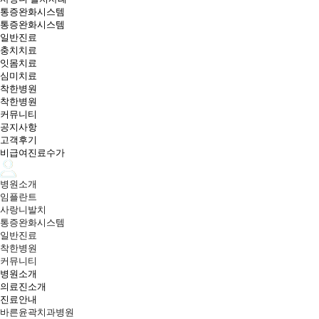
통증완화시스템
통증완화시스템
일반진료
충치치료
잇몸치료
심미치료
착한병원
착한병원
커뮤니티
공지사항
고객후기
비급여진료수가
병원소개
임플란트
사랑니발치
통증완화시스템
일반진료
착한병원
커뮤니티
병원소개
의료진소개
진료안내
바른윤곽치과병원