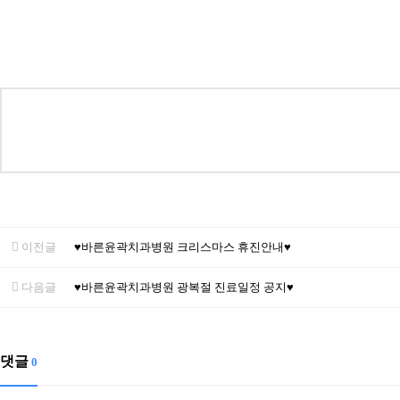
이전글
♥바른윤곽치과병원 크리스마스 휴진안내♥
다음글
♥바른윤곽치과병원 광복절 진료일정 공지♥
댓글
0