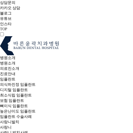
상담문의
카카오 상담
블로그
유튜브
인스타
TOP
병원소개
병원소개
의료진소개
진료안내
임플란트
의식하진정 임플란트
디지털 임플란트
최소식립 임플란트
보험 임플란트
뼈이식 임플란트
높은난이도 임플란트
임플란트 수술사례
사랑니발치
사랑니
사랑니 발치사례