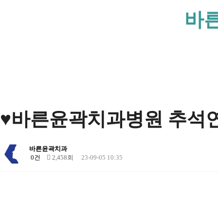
바
♥바른윤곽치과병원 추석
바른윤곽치과
0건
2,458회
23-09-05 10:35