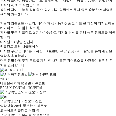
무치악
풀아치
임플란트는 3D 스캐닝 및 디지털 이미징을 이용하여 정밀하게
계획되고, 최소 식립만으로도
상실된 치아 기능을 회복
할 수 있어 전체 임플란트 못지 않은
충분한 저작력을
구현이 가능
합니다.
기존의 임플란트와 달리, 뼈이식과 상악동거상술 없이도
전 과정이 디지털화
된
데이터로 오차 범위 최소화,
환자별 맞춤 임플란트 설계가 가능
하고 디지털 분석을 통해 높은 정확도를 제공
합니다.
디지털
3D 정밀 진단
과
임플란트 모의 시뮬레이션
디지털
구강 스캐너를 이용한 3D 프린팅
, 구강 영상과 CT 촬영을 통해 촬영된
영상을 융복합하여
더욱 정밀하게 구강 구조를 파악 후 사전
모든 위험요소를 차단하여 최적의 위
치를 결정
합니다.
WHY?
바른윤곽치과 병원만의
특별함
BARUN
DENTAL HOSPITAL
구강악안면외과
전문의 진료
임상경험 20년, 풍부한 노하우
로
고난이도 임플란트 식립 등
구강과
악안면 부위를 중점적
으로