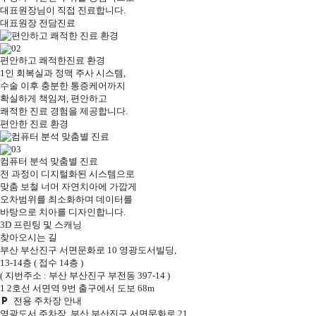
대표원장님이 직접 진료합니다.
대표원장 전담진료
편안하고 쾌적한
진료 환경
1인 회복실
과 정맥 주사 시스템,
수술 이후
충분한 통증케어
까지
확실하게 책임져, 편안하고
쾌적한 진료 경험을 제공합니다.
편안한 진료 환경
컴퓨터 분석
맞춤별 진료
전 과정이 디지털화된 시스템으로
맞춤 보철 너머
자연치아에 가깝게
오차범위를 최소화하며 데이터를
바탕으로
치아를 디자인
합니다.
3D 프린팅 및 스캐닝
찾아오시는 길
부산
부산진구 서면문화로 10 영광도서빌딩
,
13-14층
( 접수 14층 )
( 지번주소 : 부산 부산진구 부전동 397-14 )
1
2
호선 서면역 9번 출구에서 도보 68m
전용 주차장
안내
영광도서 주차장
부산 부산진구 서면문화로 21