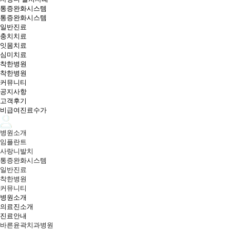
통증완화시스템
통증완화시스템
일반진료
충치치료
잇몸치료
심미치료
착한병원
착한병원
커뮤니티
공지사항
고객후기
비급여진료수가
병원소개
임플란트
사랑니발치
통증완화시스템
일반진료
착한병원
커뮤니티
병원소개
의료진소개
진료안내
바른윤곽치과병원