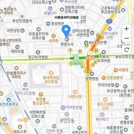
바른윤곽치과병원