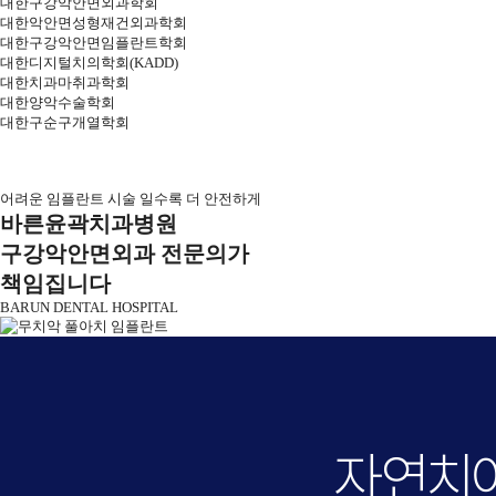
대한구강악안면외과학회
대한악안면성형재건외과학회
대한구강악안면임플란트학회
대한디지털치의학회(KADD)
대한치과마취과학회
대한양악수술학회
대한구순구개열학회
어려운 임플란트 시술 일수록 더 안전하게
바른윤곽치과병원
구강악안면외과 전문의가
책임집니다
BARUN DENTAL HOSPITAL