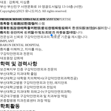
대표 : 강희제, 이상훈
부산 부산진구 서면문화로 10 영광도서빌딩 13-14층 (서면)
Copyright(c)2023 유니드어스 All rights reserved.
PROFESSIONAL DENTAL CARE SYSTEM
ADVANCED DENTAL FACILITY
ORAL & MAXILLOFACIAL SURGERY EXPERTISE
환자를 이해하는 진료 철학
정확한 진료를 위한 첨단 시스템
정확한 진단, 정교한 수술
진료의 시작은 정확함이지만, 완성은 신뢰입니다.
대학병원급 장비와 철저한 위생 시스템으로 진료의 완성도를 높였습니다.
풍부한 임상 데이터를 기반으로 진단에서 수술까지 한 치의 오차 없이 설계합니
환자의 이야기에 귀 기울이며 치료의 전 과정을 함께합니다.
쾌적한 공간에서 신뢰할 수 있는 치료가 이루어집니다.
다.
전문성과 신뢰로 구강악안면외과의 새로운 기준을 제시합니다.
IMPLANT
BARUN DENTAL HOSPITAL
환자를 이해하고, 치아를 아는,
구강악안면외과 전문의
대표원장 강희제
학력 및 경력사항
보건복지부 인증 구강악안면외과 전문의
부산대학교 치과대학 졸업
부산대학교 대학원 치의학박사(구강악안면외과학전공)
부산대학교병원 구강악안면외과 인턴, 레지던트
부산대학교병원 구강악안면외과 전임의
부산대학교 치과대학 외래교수(구강악안면외과학)
국군대구병원 구강악안면외과 및 치과부장 역임
온종합병원 치과진료센터 과장 역임
학회활동