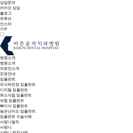
상담문의
카카오 상담
블로그
유튜브
인스타
TOP
병원소개
병원소개
의료진소개
진료안내
임플란트
의식하진정 임플란트
디지털 임플란트
최소식립 임플란트
보험 임플란트
뼈이식 임플란트
높은난이도 임플란트
임플란트 수술사례
사랑니발치
사랑니
사랑니 발치사례