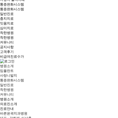
통증완화시스템
통증완화시스템
일반진료
충치치료
잇몸치료
심미치료
착한병원
착한병원
커뮤니티
공지사항
고객후기
비급여진료수가
병원소개
임플란트
사랑니발치
통증완화시스템
일반진료
착한병원
커뮤니티
병원소개
의료진소개
진료안내
바른윤곽치과병원