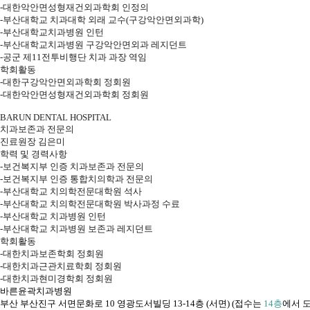
-대한악안면성형재건외과학회 인정의
-부산대학교 치과대학 외래 교수(구강악안면외과학)
-부산대학교치과병원 인턴
-부산대학교치과병원 구강악안면외과 레지던트
-공군 제11전투비행단 치과 과장 역임
학회활동
-대한구강악안면외과학회 정회원
-대한악안면성형재건외과학회 정회원
BARUN DENTAL HOSPITAL
치과보존과 전문의
진료원장 김은미
학력 및 경력사항
-보건복지부 인증 치과보존과 전문의
-보건복지부 인증 통합치의학과 전문의
-부산대학교 치의학전문대학원 석사
-부산대학교 치의학전문대학원 박사과정 수료
-부산대학교 치과병원 인턴
-부산대학교 치과병원 보존과 레지던트
학회활동
-대한치과보존학회 정회원
-대한치과근관치료학회 정회원
-대한치과현미경학회 정회원
바른윤곽치과병원
부산 부산진구 서면문화로 10 영광도서빌딩 13-14층 (서면)
(접수는
14층
에서 