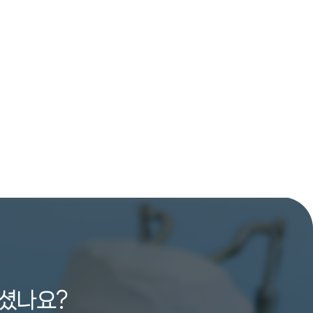
카카오 상
담
블로그
루셨나요?