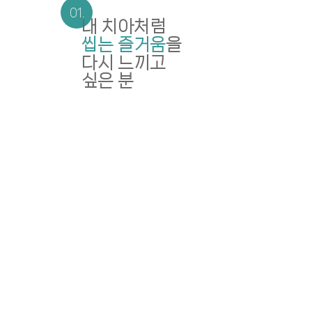
내 치아처럼
씹는 즐거움
을
다시 느끼고
싶은 분