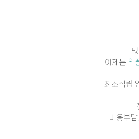
많
이제는
임
최소식립 
비용부담