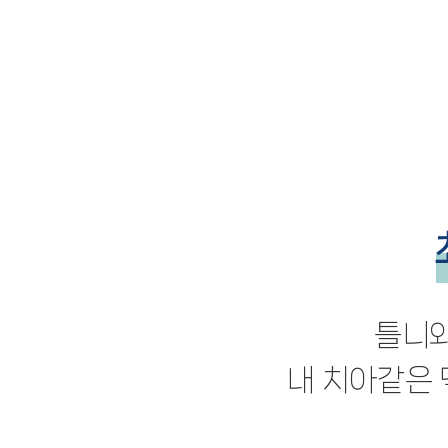
틀니와
내 치아같은