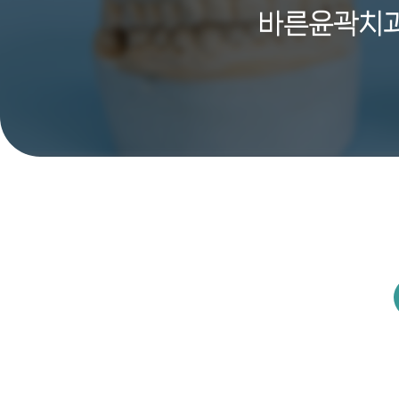
바른윤곽치과