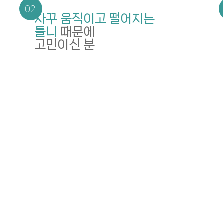
자꾸 움직이고 떨어지는
틀니
때문에
고민이신 분