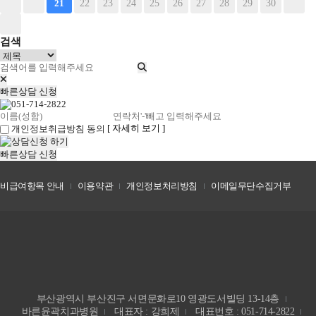
22
23
24
25
26
27
28
29
30
21
검색
빠른상담 신청
[ 자세히 보기 ]
개인정보취급방침 동의
빠른상담 신청
비급여항목 안내
이용약관
개인정보처리방침
이메일무단수집거부
부산광역시 부산진구 서면문화로10 영광도서빌딩 13-14층
바른윤곽치과병원
대표자 : 강희제
대표번호 : 051-714-2822