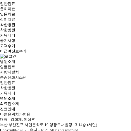
일반진료
충치치료
잇몸치료
심미치료
착한병원
착한병원
커뮤니티
공지사항
고객후기
비급여진료수가
병원소개
임플란트
사랑니발치
통증완화시스템
일반진료
착한병원
커뮤니티
병원소개
의료진소개
진료안내
바른윤곽치과병원
대표 : 강희제, 이상훈
부산 부산진구 서면문화로 10 영광도서빌딩 13-14층 (서면)
Copyright(c)2023 유니드어스 All rights reserved.