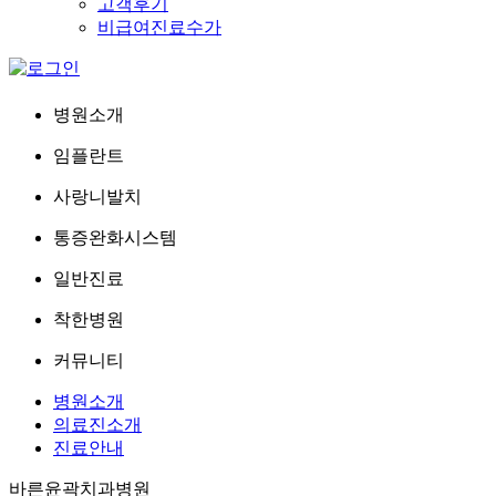
고객후기
비급여진료수가
병원소개
임플란트
사랑니발치
통증완화시스템
일반진료
착한병원
커뮤니티
병원소개
의료진소개
진료안내
바른윤곽치과병원