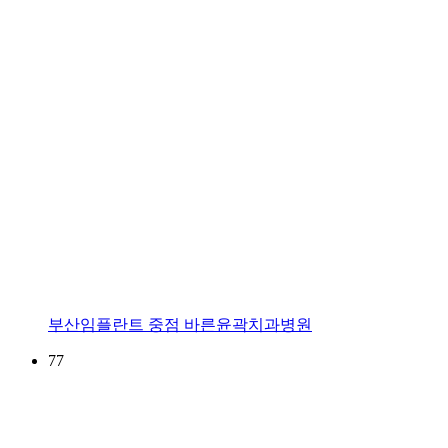
부산임플란트 중점 바른윤곽치과병원
77