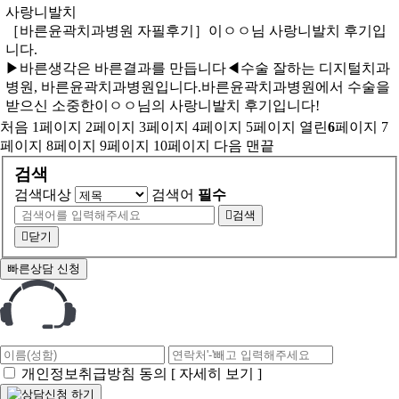
사랑니발치
［바른윤곽치과병원 자필후기］이ㅇㅇ님 사랑니발치 후기입
니다.
​▶바른생각은 바른결과를 만듭니다◀수술 잘하는 디지털치과
병원, 바른윤곽치과병원입니다. 바른윤곽치과병원에서 수술을
받으신 소중한이ㅇㅇ님의 사랑니발치 후기입니다!
처음
1
페이지
2
페이지
3
페이지
4
페이지
5
페이지
열린
6
페이지
7
페이지
8
페이지
9
페이지
10
페이지
다음
맨끝
검색
검색대상
검색어
필수
검색
닫기
빠른상담 신청
개인정보취급방침 동의
[ 자세히 보기 ]