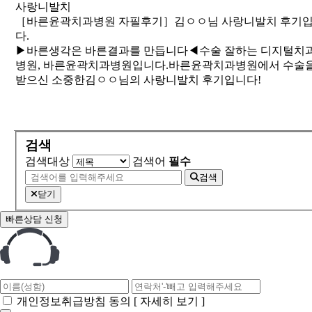
사랑니발치
［바른윤곽치과병원 자필후기］김ㅇㅇ님 사랑니발치 후기
다.
​▶바른생각은 바른결과를 만듭니다◀수술 잘하는 디지털치
병원, 바른윤곽치과병원입니다. 바른윤곽치과병원에서 수술
받으신 소중한김ㅇㅇ님의 사랑니발치 후기입니다!
처음
1
페이지
2
페이지
3
페이지
4
페이지
5
페이지
6
페이지
7
페이지
8
페이지
9
페이지
10
페이지
다음
맨끝
검색
검색대상
검색어
필수
검색
닫기
빠른상담 신청
개인정보취급방침 동의
[ 자세히 보기 ]