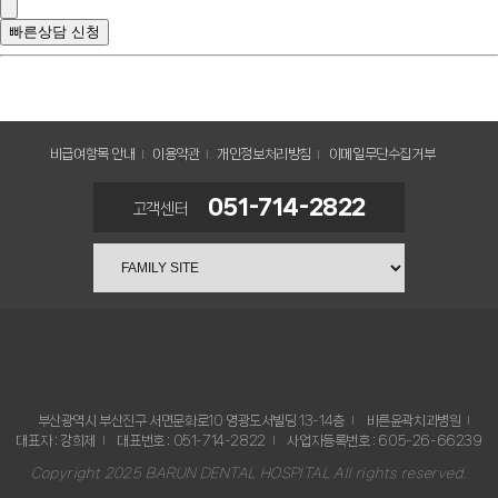
빠른상담 신청
비급여항목 안내
이용약관
개인정보처리방침
이메일무단수집거부
051-714-2822
고객센터
바른윤곽치과병원
부산광역시 부산진구 서면문화로10 영광도서빌딩 13-14층
바른윤곽치과병원
대표자 : 강희제
대표번호 : 051-714-2822
사업자등록번호 : 605-26-66239
Copyright 2025 BARUN DENTAL HOSPITAL All rights reserved.